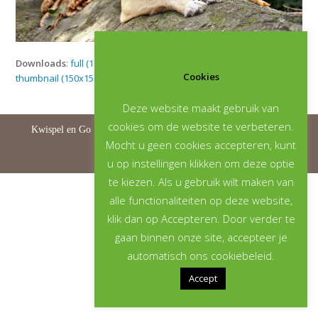
Downloads
:
full (1920x1280)
|
large (980x654)
|
medium (300x200)
|
Cookies
thumbnail (150x150)
Deze website maakt gebruik van
cookies om de website te verbeteren.
Kwispel en Go | © 2026 | All rights reserved |
Privacystatement
Mocht u geen cookies accepteren, kunt
u op instellingen klikken om deze optie
te kiezen. Als u gebruik wilt maken van
alle functionaliteiten op deze website,
klik dan op Accepteren. Door verder te
gaan binnen onze site, accepteer je
automatisch ons cookiebeleid.
Accept