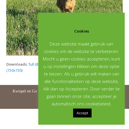
Cookies
Deze website maakt gebruik van
cookies om de website te verbeteren.
Mocht u geen cookies accepteren, kunt
Downloads
:
full (800x800)
|
medium (300x300)
|
thumbnail
u op instellingen klikken om deze optie
(150x150)
te kiezen. Als u gebruik wilt maken van
alle functionaliteiten op deze website,
klik dan op Accepteren. Door verder te
Kwispel en Go | © 2026 | All rights reserved |
Privacystatement
gaan binnen onze site, accepteer je
automatisch ons cookiebeleid.
Accept