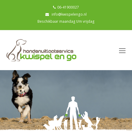
06-41900027
info@kwispelengo.nl
Beschikbaar maandag t/m vrijdag
O
Mo
M