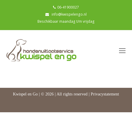
06-41900027
info@kwispelengo.nl
Beschikbaar maandag t/m vrijdag
O
Mo
M
Kwispel en Go | © 2026 | All rights reserved |
Privacystatement