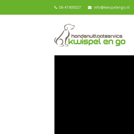
06-41900027
info@kwispelengo.nl
Videospeler